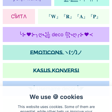
ƇĪИƬΛ
『𝐖』『𝐑』『𝐀』『𝐏』
╰⊱♥⊱╮ღ꧁ deco ꧂ღ╭⊱♥≺
Emoticons
ヽ(ヅ)ノ
KaSuS konversi
◥ᖫ Username decor ᖭ◤
We use 🍪 cookies
🎄 Christmas
This website uses cookies. Some of them are
essential, while other help us improve your