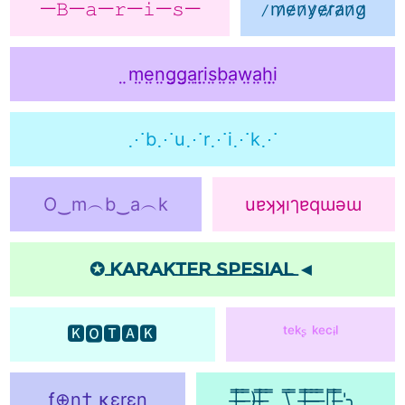
ᅳ𝙱ᅳ𝚊ᅳ𝚛ᅳ𝚒ᅳ𝚜ᅳ
̷m̷e̷n̷y̷e̷r̷a̷n̷g̷
̤m̤e̤n̤g̤g̤a̤r̤i̤s̤b̤a̤w̤a̤h̤i̤
⋰b⋰u⋰r⋰i⋰k⋰
O‿m︵b‿a︵k
uɐʞʞıๅɐqɯǝɯ
✪ Karakter spesial ◄
🅺🅾🆃🅰🅺
ᵗᵉᵏᶳ ᵏᵉᶜᶤˡ
ƒ⊕η† κεrεη
|̶͇̿ ̶͇̿ ̶͇̿)|̶͇̿ ̶͇̿ ͇̿ ͇ ͇\̿ ̿ |̶̿ ̶̿ ̶̿ ̶̿||̿ ̶̿'╮