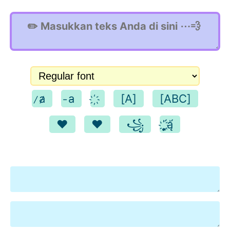
̷a̷
̵a̵
[A]
[ABC]
♥
❤️
꧁
̨̞̗̖́͗҉ą͗́