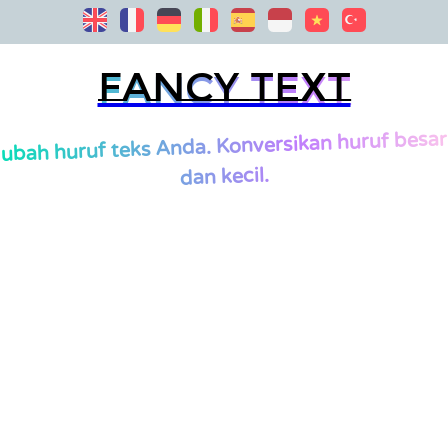
Fancy Text
Fancy Text
ubah huruf teks Anda. Konversikan huruf besar
dan kecil.