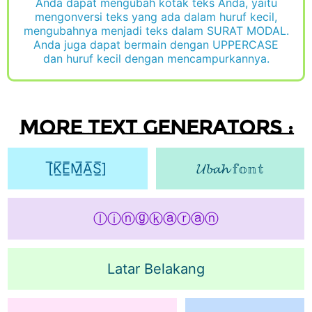
Anda dapat mengubah kotak teks Anda, yaitu
mengonversi teks yang ada dalam huruf kecil,
mengubahnya menjadi teks dalam SURAT MODAL.
Anda juga dapat bermain dengan UPPERCASE
dan huruf kecil dengan mencampurkannya.
More text generators :
[̅K̲̅E̲̅M̲̅A̲̅S̲̅]
𝓤𝓫𝓪𝓱 𝕗𝕠𝕟𝕥
ⓛⓘⓝⓖⓚⓐⓡⓐⓝ
Latar Belakang