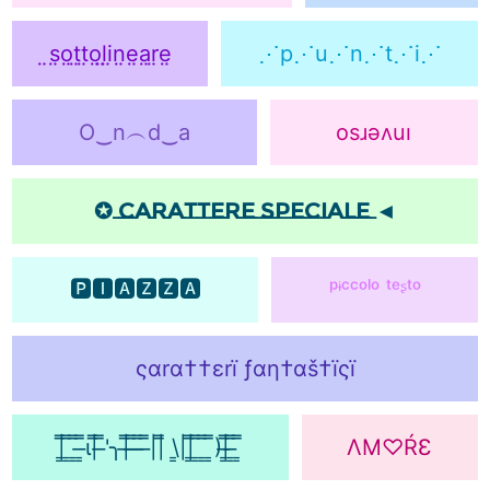
̤s̤o̤t̤t̤o̤l̤i̤n̤e̤a̤r̤e̤
⋰p⋰u⋰n⋰t⋰i⋰
O‿n︵d‿a
osɹǝʌuı
✪ Carattere speciale ◄
🅿🅸🅰🆉🆉🅰
ᵖᶤᶜᶜᵒˡᵒ ᵗᵉᶳᵗᵒ
ςαrα††εrï ƒαη†αš†ïςï
|͇̿ ͇̿ ͇̿ ̶͇̿ι|̿ ̶̿'╮|̶̿ ̶̿ ̶̿ ̶̿||̿ \͇||͇̿ ͇̿ ͇̿ ͇̿)|̶͇̿ ̶͇̿ ͇̿
ΛM♡ŔƐ