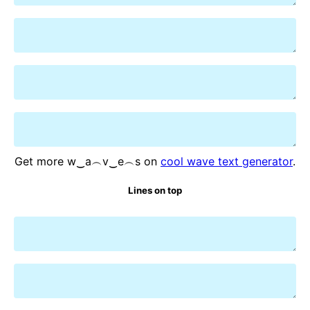
Get more w‿a︵v‿e︵s on
cool wave text generator
.
Lines on top