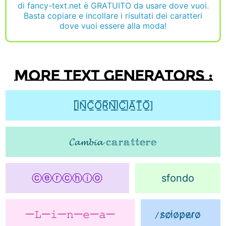
di fancy-text.net è GRATUITO da usare dove vuoi.
Basta copiare e incollare i risultati dei caratteri
dove vuoi essere alla moda!
More text generators :
[I̲̅N̲̅C̲̅O̲̅R̲̅N̲̅I̲̅C̲̅I̲̅A̲̅T̲̅O̲̅]
𝓒𝓪𝓶𝓫𝓲𝓪 𝕔𝕒𝕣𝕒𝕥𝕥𝕖𝕣𝕖
ⓒⓔⓡⓒⓗⓘⓞ
sfondo
ᅳ𝙻ᅳ𝚒ᅳ𝚗ᅳ𝚎ᅳ𝚊ᅳ
̷s̷c̷i̷o̷p̷e̷r̷o̷