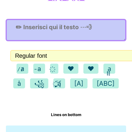
̷a̷
̵a̵
♥
❤️
͙͓̟a̟͓͙
a̾
꧁
̨̞̗̖́͗҉ą͗́
[A]
[ABC]
Lines on bottom