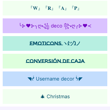
『𝐖』『𝐑』『𝐀』『𝐏』
╰⊱♥⊱╮ღ꧁ deco ꧂ღ╭⊱♥≺
Emoticons
ヽ(ヅ)ノ
CoNvErSiÓn de caja
◥ᖫ Username decor ᖭ◤
🎄 Christmas